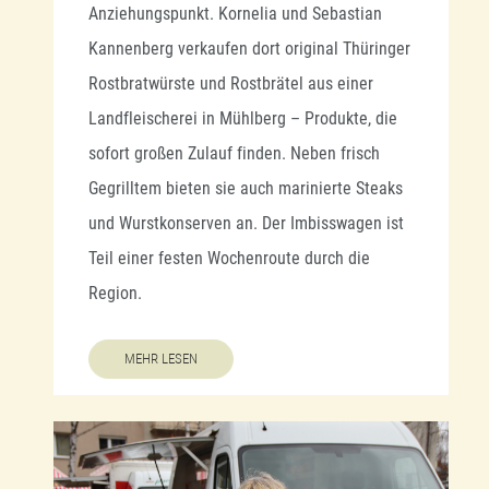
Anziehungspunkt. Kornelia und Sebastian
Wildau, donnerstags ist mein
Kannenberg verkaufen dort original Thüringer
Einkaufstag, freitags findet man mich in
Rostbratwürste und Rostbrätel aus einer
Wandlitz und samstags auf dem
Landfleischerei in Mühlberg – Produkte, die
Zehlendorfer Frischemarkt.“ Doch egal,
sofort großen Zulauf finden. Neben frisch
wo er gerade ist, überall hat der
Gegrilltem bieten sie auch marinierte Steaks
gebürtige Türke, der im Dezember 1993
und Wurstkonserven an. Der Imbisswagen ist
nach Deutschland kam, einen
Teil einer festen Wochenroute durch die
zufriedenen und deshalb festen
Region.
Kundenstamm: „Ich handele seit 22
Jahren mit Obst und Gemüse, damit
MEHR LESEN
kenne ich mich aus. Das spüren die
Leute und vertrauen mir und meinen
Waren.“ Ja sicher sei er nicht der
preiswerteste und im Supermarkt könne