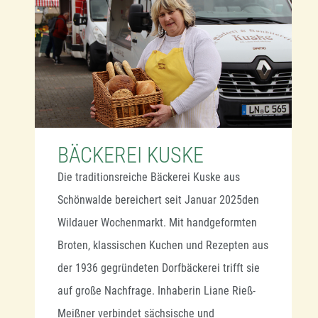
man immer ein paar Cent sparen. Aber
die Kunden wüssten seine Qualität zu
schätzen: „Dafür sind sie bereit, ein
bisschen mehr zu zahlen. Auch die
Rentner, die es ja meistens nicht so dicke
haben.“
Der Wildauer Wochenmarkt steht bei
BÄCKEREI KUSKE
Salih Alkan seit 2019 auf dem
Die traditionsreiche Bäckerei Kuske aus
Tourenplan: „Die Umsätze hier sind zwar
Schönwalde bereichert seit Januar 2025den
nicht gerade rekordverdächtig, aber ich
Wildauer Wochenmarkt. Mit handgeformten
bin zufrieden. Viele sagen, dass sie
Broten, klassischen Kuchen und Rezepten aus
immer wieder gern zu mir kommen, weil
der 1936 gegründeten Dorfbäckerei trifft sie
sie bei mir neben guten Produkten auch
auf große Nachfrage. Inhaberin Liane Rieß-
gute Laune bekommen.“
Meißner verbindet sächsische und